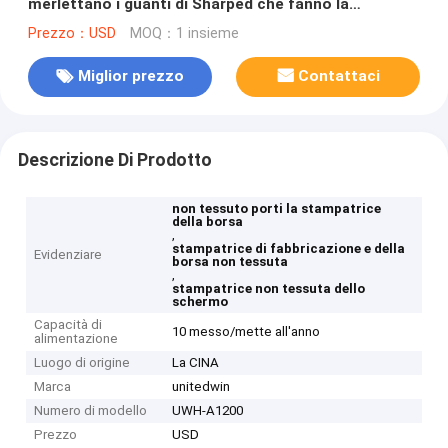
merlettano i guanti di Sharped che fanno la
macchina
Prezzo：USD
MOQ：1 insieme
Miglior prezzo
Contattaci
Descrizione Di Prodotto
non tessuto porti la stampatrice
della borsa
,
stampatrice di fabbricazione e della
Evidenziare
borsa non tessuta
,
stampatrice non tessuta dello
schermo
Capacità di
10 messo/mette all'anno
alimentazione
Luogo di origine
La CINA
Marca
unitedwin
Numero di modello
UWH-A1200
Prezzo
USD