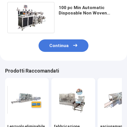
100 pc Min Automatic
Disposable Non Woven
merlettano i guanti di
Sharped che fanno la
macchina
Continua
Prodotti Raccomandati
Lenzuolo eliminabile
fabbricazione
asciugamano d