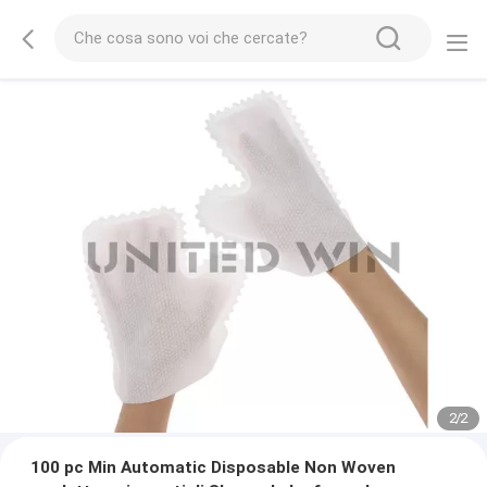
2
/
2
100 pc Min Automatic Disposable Non Woven